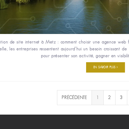
tion de site internet à Metz : comment choisir une agence web
lle, les entreprises ressentent aujourd’hui un besoin croissant d
pour présenter son activité, gagner en visibilité,
EN SAVOIR PLUS
PRÉCÉDENTE
1
2
3