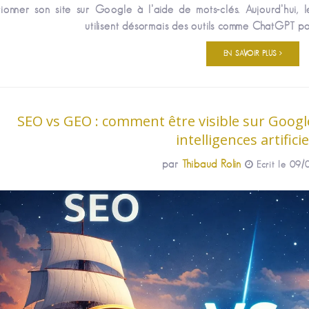
tionner son site sur Google à l’aide de mots-clés. Aujourd’hui, 
utilisent désormais des outils comme ChatGPT pou
EN SAVOIR PLUS
SEO vs GEO : comment être visible sur Googl
intelligences artificie
par
Thibaud Rolin
Ecrit le 09