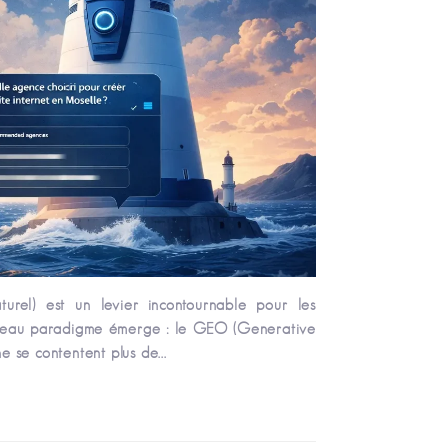
urel) est un levier incontournable pour les
ouveau paradigme émerge : le GEO (Generative
e se contentent plus de...