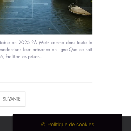
 fiable en 2025 ?À Metz comme dans toute la
e moderniser leur présence en ligne.Que ce soit
 faciliter les prises...
SUIVANTE
🍪 Politique de cookies