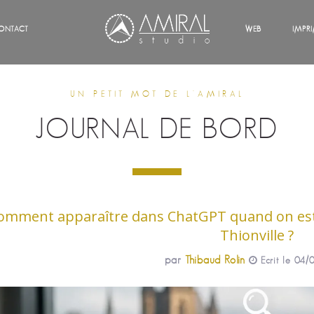
ONTACT
WEB
IMPR
UN PETIT MOT DE L'AMIRAL
JOURNAL DE BORD
omment apparaître dans ChatGPT quand on est u
Thionville ?
par
Thibaud Rolin
Ecrit le 04