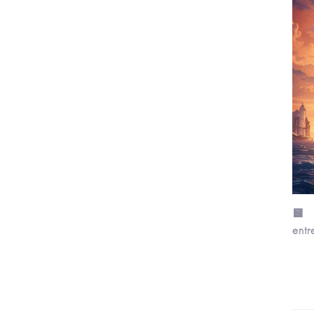
🟨 I
entr