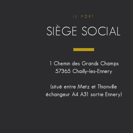
LE PORT
SIÈGE SOCIAL
1 Chemin des Grands Champs
57365 Chailly-les-Ennery
(situé entre Metz et Thionville
échangeur A4 A31 sortie Ennery)