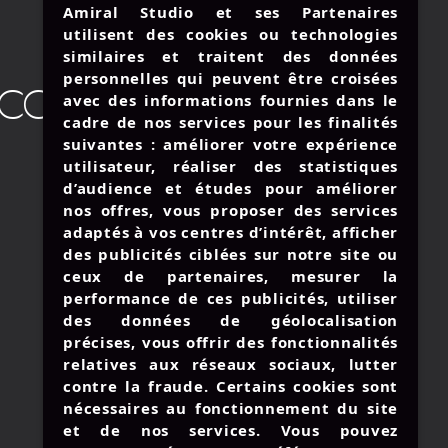
Amiral Studio et ses Partenaires
utilisent des cookies ou technologies
similaires et traitent des données
UNE BOUTEILLE À LA MER
personnelles qui peuvent être croisées
CONTACTEZ-NOUS
avec des informations fournies dans le
cadre de nos services pour les finalités
suivantes : améliorer votre expérience
utilisateur, réaliser des statistiques
d’audience et études pour améliorer
nos offres, vous proposer des services
: +33 3 57 28 03 81
adaptés à vos centres d’intérêt, afficher
:
contact@amiralstudio.com
des publicités ciblées sur notre site ou
: du Lun. au Ven. 9h à 18h
ceux de partenaires, mesurer la
performance de ces publicités, utiliser
des données de géolocalisation
précises, vous offrir des fonctionnalités
relatives aux réseaux sociaux, lutter
contre la fraude. Certains cookies sont
nécessaires au fonctionnement du site
et de nos services. Vous pouvez