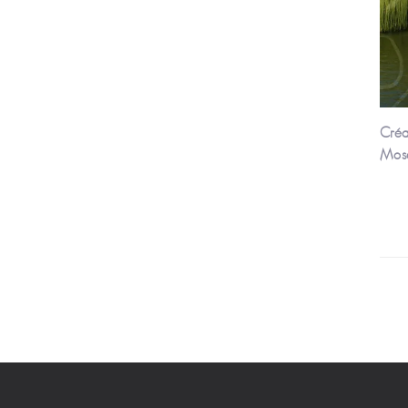
Créa
Mose