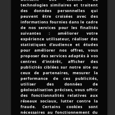
technologies similaires et traitent
des données personnelles qui
peuvent être croisées avec des
informations fournies dans le cadre
de nos services pour les finalités
suivantes : améliorer votre
expérience utilisateur, réaliser des
statistiques d’audience et études
pour améliorer nos offres, vous
proposer des services adaptés à vos
© 2026 AMIRAL STUDIO -
centres d’intérêt, afficher des
MENTIONS LÉGALES
publicités ciblées sur notre site ou
UNE BOUTEILLE À LA MER
ceux de partenaires, mesurer la
performance de ces publicités,
CONTACTEZ-NOUS
utiliser des données de
géolocalisation précises, vous offrir
des fonctionnalités relatives aux
réseaux sociaux, lutter contre la
: +33 3 57 28 03 81
fraude. Certains cookies sont
nécessaires au fonctionnement du
:
contact@amiralstudio.com