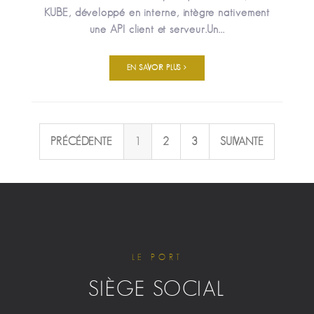
KUBE, développé en interne, intègre nativement
une API client et serveur.Un...
EN SAVOIR PLUS
PRÉCÉDENTE
1
2
3
SUIVANTE
LE PORT
SIÈGE SOCIAL