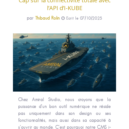
Cap sur la connectivité totale avec
l’API d’I-KUBE
par
Thibaud Rolin
Ecrit le 07/10/2025
Chez Amiral Studio, nous croyons que la
puissance d’un bon outil numérique ne réside
pas uniquement dans son design ou ses
fonctionnalités, mais aussi dans sa capacité à
s’ouvrir au monde. C’est pourquoi notre CMS i-