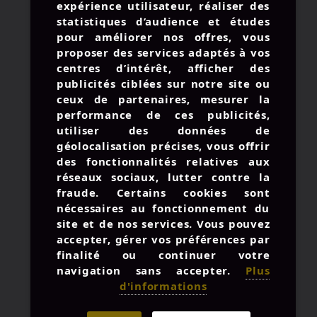
expérience utilisateur, réaliser des
statistiques d’audience et études
pour améliorer nos offres, vous
proposer des services adaptés à vos
© 2026 AMIRAL STUDIO -
centres d’intérêt, afficher des
MENTIONS LÉGALES
publicités ciblées sur notre site ou
UNE BOUTEILLE À LA MER
ceux de partenaires, mesurer la
performance de ces publicités,
CONTACTEZ-NOUS
utiliser des données de
géolocalisation précises, vous offrir
des fonctionnalités relatives aux
réseaux sociaux, lutter contre la
: +33 3 57 28 03 81
fraude. Certains cookies sont
nécessaires au fonctionnement du
:
contact@amiralstudio.com
site et de nos services. Vous pouvez
: du Lun. au Ven. 9h à 18h
accepter, gérer vos préférences par
finalité ou continuer votre
navigation sans accepter.
Plus
d'informations