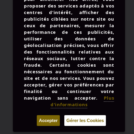
proposer des services adaptés à vos
© 2026 AMIRAL STUDIO -
centres d’intérêt, afficher des
MENTIONS LÉGALES
publicités ciblées sur notre site ou
UNE BOUTEILLE À LA MER
ceux de partenaires, mesurer la
performance de ces publicités,
CONTACTEZ-NOUS
utiliser des données de
géolocalisation précises, vous offrir
des fonctionnalités relatives aux
réseaux sociaux, lutter contre la
: +33 3 57 28 03 81
fraude. Certains cookies sont
nécessaires au fonctionnement du
:
contact@amiralstudio.com
site et de nos services. Vous pouvez
: du Lun. au Ven. 9h à 18h
accepter, gérer vos préférences par
finalité ou continuer votre
navigation sans accepter.
Plus
d'informations
Accepter
Gérer les Cookies