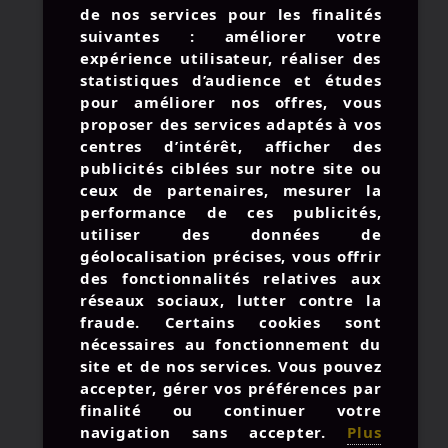
de nos services pour les finalités
suivantes : améliorer votre
expérience utilisateur, réaliser des
statistiques d’audience et études
pour améliorer nos offres, vous
proposer des services adaptés à vos
© 2026 AMIRAL STUDIO -
centres d’intérêt, afficher des
MENTIONS LÉGALES
publicités ciblées sur notre site ou
UNE BOUTEILLE À LA MER
ceux de partenaires, mesurer la
performance de ces publicités,
CONTACTEZ-NOUS
utiliser des données de
géolocalisation précises, vous offrir
des fonctionnalités relatives aux
réseaux sociaux, lutter contre la
: +33 3 57 28 03 81
fraude. Certains cookies sont
nécessaires au fonctionnement du
:
contact@amiralstudio.com
site et de nos services. Vous pouvez
: du Lun. au Ven. 9h à 18h
accepter, gérer vos préférences par
finalité ou continuer votre
navigation sans accepter.
Plus