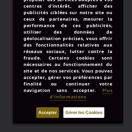
© 2026 AMIRAL STUDIO -
centres d’intérêt, afficher des
MENTIONS LÉGALES
publicités ciblées sur notre site ou
UNE BOUTEILLE À LA MER
ceux de partenaires, mesurer la
performance de ces publicités,
CONTACTEZ-NOUS
utiliser des données de
géolocalisation précises, vous offrir
des fonctionnalités relatives aux
réseaux sociaux, lutter contre la
: +33 3 57 28 03 81
fraude. Certains cookies sont
nécessaires au fonctionnement du
:
contact@amiralstudio.com
site et de nos services. Vous pouvez
: du Lun. au Ven. 9h à 18h
accepter, gérer vos préférences par
finalité ou continuer votre
navigation sans accepter.
Plus
d'informations
Accepter
Gérer les Cookies